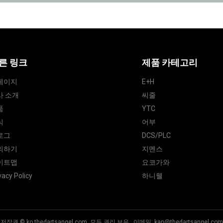
른 링크
제품 카테고리
페이지
E+H
사 소개
씨줄
품
YTC
식
어부
로그
DCS/PLC
의하기
지멘스
이트맵
요코가와
vacy Policy
하니웰
저작권 © ko.thedartsangel.com, 모든 권리 보유. 이메일:
kan@thedartsangel.com