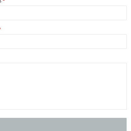
:
*
*