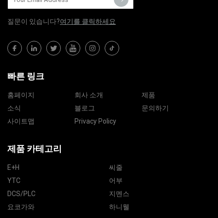
질문이 있습니다?
여기를 클릭하세요
빠른 링크
홈페이지
회사 소개
제품
소식
블로그
문의하기
사이트맵
Privacy Policy
제품 카테고리
E+H
씨줄
YTC
어부
DCS/PLC
지멘스
요코가와
하니웰