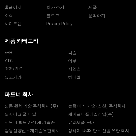
홈페이지
회사 소개
제품
소식
블로그
문의하기
사이트맵
Privacy Policy
제품 카테고리
E+H
씨줄
YTC
어부
DCS/PLC
지멘스
요코가와
하니웰
파트너 회사
산동 윈텍 기술 주식회사 (주)
높음 매기 기술 (심천) 주식회사
모자이크 풀 타일
세이프티플러스산업(주)
지도된 빛을 가진 개 가죽끈
유리제품 도매
광동심양신소재기술유한회사
상하이 IUGIS 탄소 산업 유한 회사