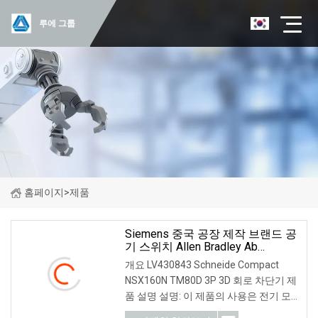
루에 그룹
홈페이지
>
제품
Siemens 중국 공장 제작 브랜드 공
기 스위치 Allen Bradley Ab
Rockwell Honeywell Omron
개요 LV430843 Schneide Compact
LV430843 Schneide Compact
NSX160N TM80D 3P 3D 회로 차단기 제
Nsx160n TM80d 3p 3D MCB 회로
품 설명 설명: 이 제품의 사용은 전기 모
차단기
터 과부하 보호 기능으로 제한되어야 합