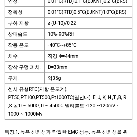
안정:
0.01°C(RTD),0.1°C(EJKNT)0.2°C(BRS)
정확성:
0.01°C(RTD)0.5°C(EJKNT)1.0°C(BRS)
부하 저항
≤ (U-10)/0.22
상대습도:
10%-90%RH
작동 온도
-40°C~+85°C
치수:
직경 Φ=44mm
장착 구멍 피치:
D=33mm
무게:
약35g
센서 유형RTD(저항 온도계):
PT50,PT100,PT500,Pt1000TC(열전대): E ,J, K, N ,T ,B, R
,S 옴:0 ~ 500Ω, 0 ~ 4500Ω 밀리볼트:-120 ~120mV, -
1000 ~ 1000Mv
특징:1, 높은 신뢰성과 탁월한 EMC 성능: 높은 신뢰성을 위