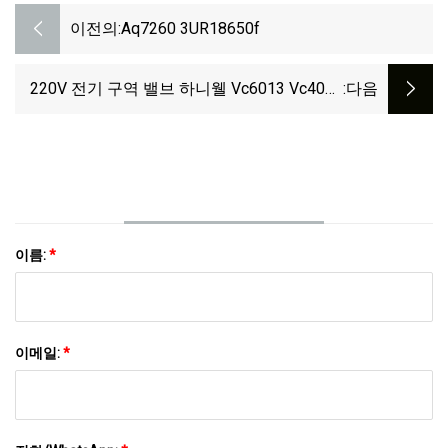
이전의:
Aq7260 3UR18650f
220V 전기 구역 밸브 하니웰 Vc6013 Vc4013
:다음
유압 흐름 제어 전동 게이트 워터 밸브
이름:
*
이메일:
*