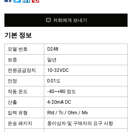
저희에게 보내기
기본 정보
모델 번호.
D248
보증
일년
전원공급장치
10-32VDC
안정
0.01도
작동 온도
-40~+80 정도
산출
4-20mA DC
입력 유형
Rtd / Tc / Ohm / Mv
운송 패키지
종이상자 및 구매자의 요구 사항