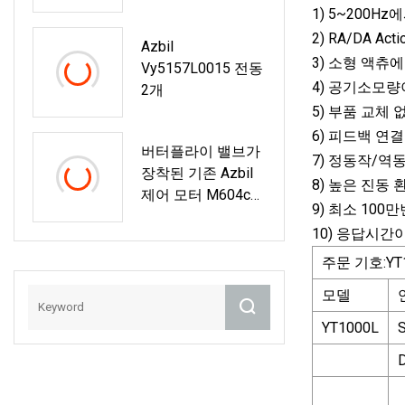
1) 5~200H
2) RA/DA 
Azbil
3) 소형 액츄
Vy5157L0015 전동
4) 공기소모량
2개
5) 부품 교체
6) 피드백 연
버터플라이 밸브가
7) 정동작/역
장착된 기존 Azbil
8) 높은 진
제어 모터 M604c
9) 최소 10
M904e FM931A
10) 응답시간
Ecm3000
주문 기호:YT
모델
YT1000L