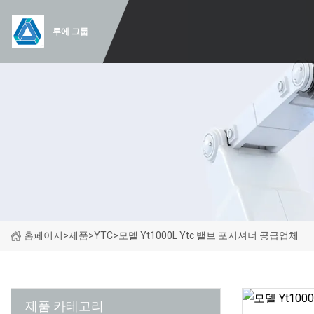
루에 그룹
홈페이지
>
제품
>
YTC
>
모델 Yt1000L Ytc 밸브 포지셔너 공급업체
제품 카테고리