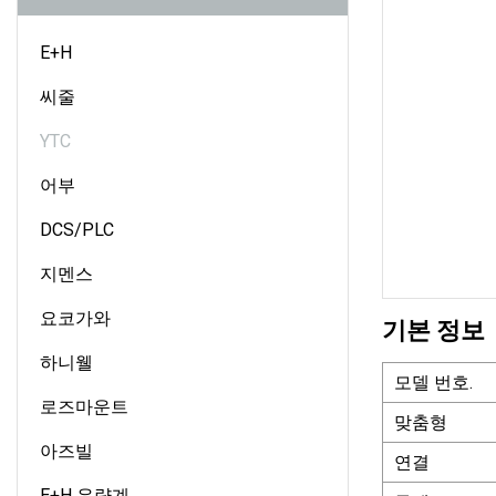
E+H
씨줄
YTC
어부
DCS/PLC
지멘스
요코가와
기본 정보
하니웰
모델 번호.
로즈마운트
맞춤형
아즈빌
연결
E+H 유량계