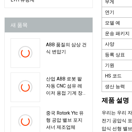
무게
연기
모델 예
새 품목
운송 패키지
사양
ABB 품질의 삼상 건
식 변압기
등록 상표
기원
HS 코드
산업 ABB 로봇 팔
자동 CNC 섬유 레
생산 능력
이저 용접 기계 장
제품 설명
비 1000W 2000W
3000W
우리는 우리 자
중국 Rotork Ytc 유
형 공압 밸브 포지
전기 공압식 포
셔너 제조업체
압식 선형 밸