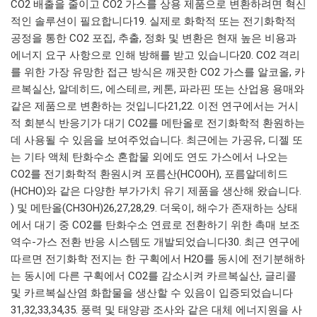
CO2 배출을 줄이고 CO2 가스를 상용 제품으로 변환하려면 혁신
적인 솔루션이 필요합니다19. 실제로 화학적 또는 전기화학적
공정을 통한 CO2 포집, 추출, 정화 및 변환은 현재 높은 비용과
에너지 요구 사항으로 인해 방해를 받고 있습니다20. CO2 격리
를 위한 가장 유망한 접근 방식은 깨끗한 CO2 가스를 알코올, 카
르복실산, 알데히드, 에스테르, 케톤, 파라핀 또는 산업용 용매와
같은 제품으로 변환하는 것입니다21,22. 이전 연구에서는 거시
적 회분식 반응기가 대기 CO2를 메탄올로 전기화학적 환원하는
데 사용될 수 있음을 보여주었습니다. 최근에는 가공유, 디젤 또
는 기타 액체 탄화수소 혼합물 외에도 연도 가스에서 나오는
CO2를 전기화학적 환원시켜 포름산(HCOOH), 포름알데히드
(HCHO)와 같은 다양한 부가가치 유기 제품을 생산해 왔습니다.
) 및 메탄올(CH3OH)26,27,28,29. 더욱이, 해수가 존재하는 상태
에서 대기 중 CO2를 탄화수소 연료로 전환하기 위한 촉매 보조
역수-가스 전환 반응 시스템도 개발되었습니다30. 최근 연구에
따르면 전기화학 전지는 한 구획에서 H2O를 동시에 전기분해하
는 동시에 다른 구획에서 CO2를 감소시켜 카르복실산, 글리콜
및 카르복실산염 화합물을 생산할 수 있음이 입증되었습니다
31,32,33,34,35. 풍력 및 태양광 조사와 같은 대체 에너지원을 사